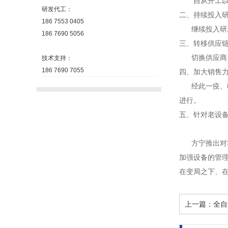
自从开工以来
研发代工：
二、持续投入
186 7553 0405
继续投入研发
186 7690 5056
三、转移供应
切换供应商、
技术支持：
186 7690 7055
四、加大销售
经此一疫、电
进行。
五、针对老设
方宁推出对客
加强设备的管
在变局之下、在
上一篇：
全自