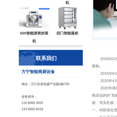
机
600智能滚筒炒菜
四门智能蒸柜
机
联系我们
2020/02
限制。
方宁智能商厨设备
2020/04/
2020年4
地址：万江街道添盛产业园3栋705
2020年商
熟语说的好“危
业务咨询：
彼，笃实札根，
133 6066 3055
133 6066 6018
一、内部优化