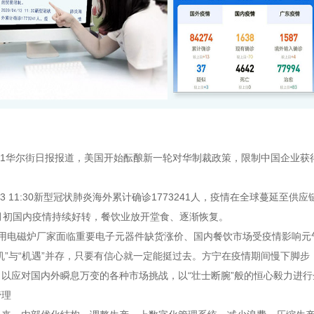
/21华尔街日报报道，美国开始酝酿新一轮对华制裁政策，限制中国企业
13 11:30新型冠状肺炎海外累计确诊1773241人，疫情在全球蔓延至
月初国内疫情持续好转，餐饮业放开堂食、逐渐恢复。
用电磁炉厂家面临重要电子元器件缺货涨价、国内餐饮市场受疫情影响元
机”与“机遇”并存，只要有信心就一定能挺过去。方宁在疫情期间慢下脚步
以应对国内外瞬息万变的各种市场挑战，以“壮士断腕”般的恒心毅力进行
管理